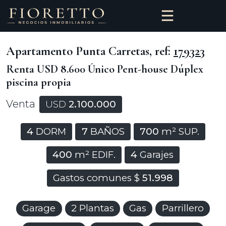
Apartamento Punta Carretas, ref:
179323
Renta USD 8.600 Único Pent-house Dúplex
piscina propia
Venta
USD
2.100.000
4
DORM
7
BAÑOS
700
m² SUP.
400
m² EDIF.
4
Garajes
Gastos comunes $
51.998
Garage
2 Plantas
Gas
Parrillero