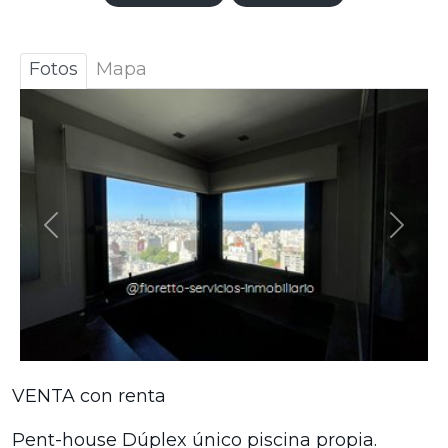
Fotos
Mapa
Anterior
Sigui
VENTA con renta
Pent-house Dúplex único piscina propia.