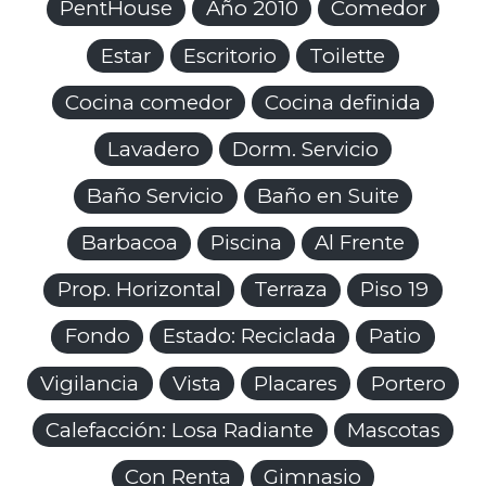
PentHouse
Año 2010
Comedor
Estar
Escritorio
Toilette
Cocina comedor
Cocina definida
Lavadero
Dorm. Servicio
Baño Servicio
Baño en Suite
Barbacoa
Piscina
Al Frente
Prop. Horizontal
Terraza
Piso 19
Fondo
Estado: Reciclada
Patio
Vigilancia
Vista
Placares
Portero
Calefacción: Losa Radiante
Mascotas
Con Renta
Gimnasio