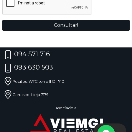
094 571 716
093 630 503
Pocitos: WTC torre II Of. 710
Carrasco: Lieja 7179
Asociado a