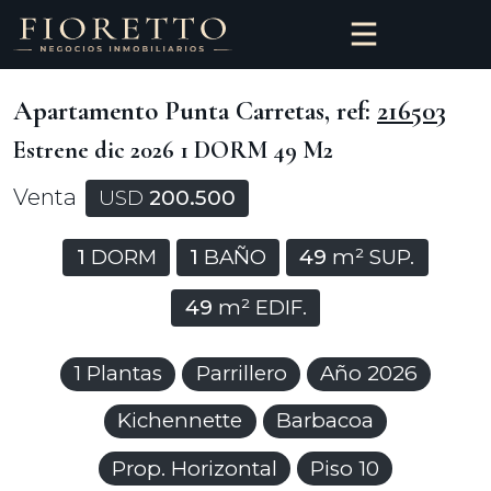
Apartamento Punta Carretas, ref:
216503
Estrene dic 2026 1 DORM 49 M2
Venta
USD
200.500
1
DORM
1
BAÑO
49
m² SUP.
49
m² EDIF.
1 Plantas
Parrillero
Año 2026
Kichennette
Barbacoa
Prop. Horizontal
Piso 10