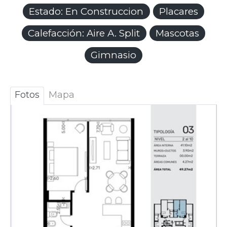
Estado: En Construccion
Placares
Calefacción: Aire A. Split
Mascotas
Gimnasio
Fotos
Mapa
Anterior
Sigui