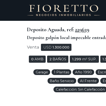
Deposito Aguada, ref:
229639
Deposito galpón local impecable entrad
Venta
USD
1.300.000
0
AMB
2
BAÑOS
1.299
m² SUP.
1
Garage
1 Plantas
Año 1990
Escr
Baño Servicio
Al Frente
E
Calefacción: Sin Calefacción