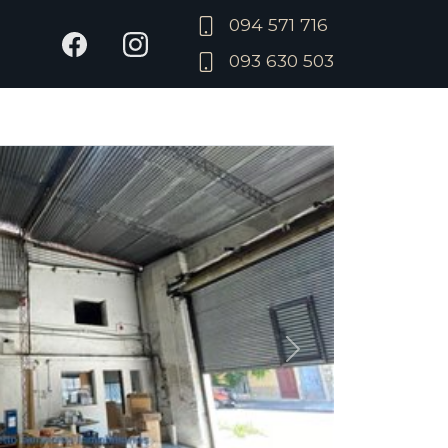
094 571 716
093 630 503
Siguiente