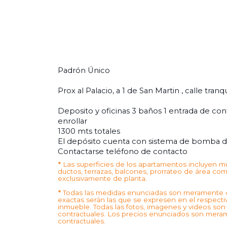
Padrón Único
Prox al Palacio, a 1 de San Martin , calle tranqu
Deposito y oficinas 3 baños 1 entrada de co
enrollar
1300 mts totales
El depósito cuenta con sistema de bomba d
Contactarse teléfono de contacto
*
Las superficies de los apartamentos incluyen mur
ductos, terrazas, balcones, prorrateo de área comú
exclusivamente de planta.
*
Todas las medidas enunciadas son meramente or
exactas serán las que se expresen en el respecti
inmueble. Todas las fotos, imagenes y videos son
contractuales. Los precios enunciados son meram
contractuales.