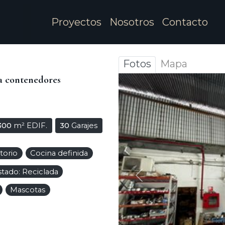
Proyectos
Nosotros
Contacto
Fotos
Mapa
a contenedores
.300
m² EDIF.
30
Garajes
itorio
Cocina definida
stado: Reciclada
Anterior
Mascotas