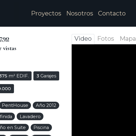
Proyectos
Nosotros
Contacto
790
Video
Fotos
Mapa
 vistas
375
m² EDIF.
3
Garajes
9.000
PentHouse
Año 2012
finida
Lavadero
ño en Suite
Piscina