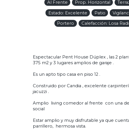
Al Frente
Prop. Horizontal
Terra
Estado: Excelente
Patio
Vigilanc
Portero
Calefacción: Losa Rad
Espectacular Pent House Dúplex , las 2 plan
375 m2 y 3 lugares amplios de garaje .
Es un apto tipo casa en piso 12 .
Construido por Candia , excelente carpinterí
jacuzzi .
Amplio living comedor al frente con una de
social
Estar amplio y muy disfrutable ya que cuent
parrillero, hermosa vista.