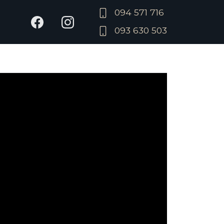
094 571 716
093 630 503