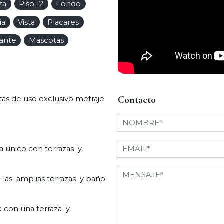
za
Piso 12
Fondo
ia
Vista
Placares
iante
Mascotas
Contacto
tas de uso exclusivo metraje
a único con terrazas y
 las amplias terrazas y baño
a con una terraza y