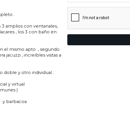
pleto .
s 3 amplios con ventanales,
lacares , los 3 con baño en
 en el mismo apto , segundo
 jacuzzi , increíbles vistas a
 doble y otro individual .
al y virtual
comunes )
a y barbacoa