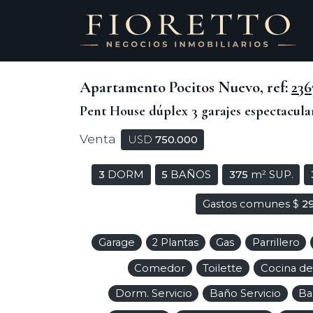
Apartamento Pocitos Nuevo, ref:
236
Pent House dúplex 3 garajes espectacular
Venta
USD
750.000
3
DORM
5
BAÑOS
375
m² SUP.
Gastos comunes $
2
Garage
2 Plantas
Gas
Parrillero
Comedor
Toilette
Cocina de
Dorm. Servicio
Baño Servicio
Ba